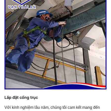
Điều Khiển Cầu Trục
Gầu Ngoạm
Gầu Ngoạm
Hộp Giảm Tốc
Hộp Giảm Tốc
Phanh
Mâm Từ
Xe Goong
Cabin Điều Khiển
+ Mở nhóm...
Lắp đặt cổng trục
Với kinh nghiệm lâu năm, chúng tôi cam kết mang đến